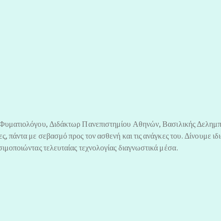
– Φυματιολόγου, Διδάκτωρ Πανεπιστημίου Αθηνών, Βασιλικής Δελημπ
ς, πάντα με σεβασμό προς τον ασθενή και τις ανάγκες του. Δίνουμε ι
σιμοποιώντας τελευταίας τεχνολογίας διαγνωστικά μέσα.