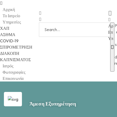
Αρχική
Το Ιατρείο
Υπηρεσίες
P
Αρχι
ΧΑΠ
Επικ
ΑΣΘΜΑ
Υπηρ
COVID-19
s
ΣΠΙΡΟΜΕΤΡΗΣΗ
ΔΙΑΚΟΠΗ
d
ΚΑΠΝΙΣΜΑΤΟΣ
r
Ιατρός
Φωτογραφίες
Επικοινωνία
Άμεση Εξυπηρέτηση