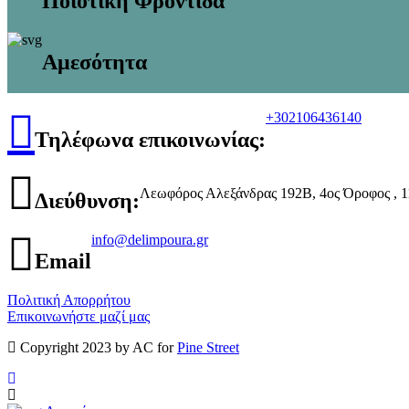
Ποιοτική Φροντίδα
Αμεσότητα
+302106436140
Τηλέφωνα επικοινωνίας:
Λεωφόρος Αλεξάνδρας 192Β, 4ος Όροφος , 1
Διεύθυνση:
info@delimpoura.gr
Email
Πολιτική Απορρήτου
Επικοινωνήστε μαζί μας
Copyright 2023 by AC for
Pine Street