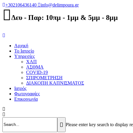
+302106436140
info@delimpoura.gr
Δευ - Παρ: 10πμ - 1μμ & 5μμ - 8μμ
Αρχική
Το Ιατρείο
Υπηρεσίες
ΧΑΠ
ΑΣΘΜΑ
COVID-19
ΣΠΙΡΟΜΕΤΡΗΣΗ
ΔΙΑΚΟΠΗ ΚΑΠΝΙΣΜΑΤΟΣ
Ιατρός
Φωτογραφίες
Επικοινωνία
Please enter key search to display re