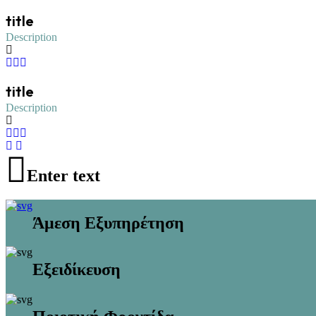
title
Description
title
Description
Enter text
Άμεση Εξυπηρέτηση
Εξειδίκευση