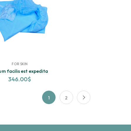
FOR SKIN
um facilis est expedita
346.00
$
1
2