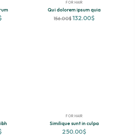
FOR HAIR
-16%
erum
Qui dolorem ipsum quia
$
132.00
$
156.00
$
FOR HAIR
-4%
ibh
Similique sunt in culpa
$
250.00
$