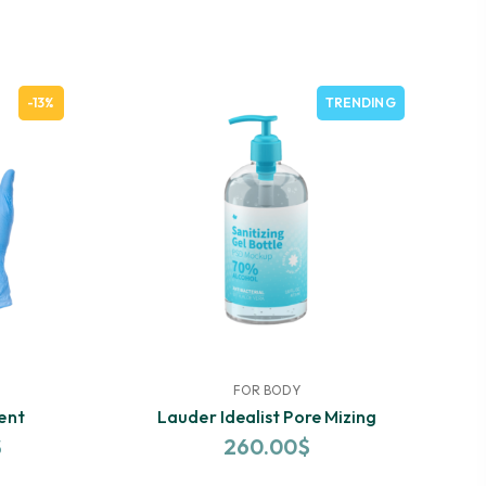
-13%
TRENDING
FOR BODY
ent
Lauder Idealist Pore Mizing
$
260.00
$