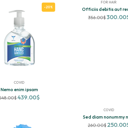
FOR HAIR
-20%
Officiis debitis aut r
300.00
356.00
$
COVID
Nemo enim ipsam
439.00
$
548.00
$
COVID
Sed diam nonummy n
250.00
260.00
$