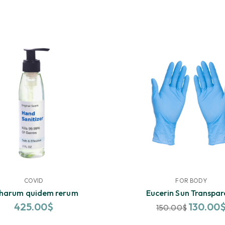
COVID
FOR BODY
 harum quidem rerum
Eucerin Sun Transpar
425.00
$
130.00
150.00
$