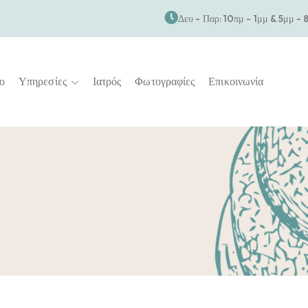
Δευ - Παρ: 10πμ - 1μμ & 5μμ - 
ίο
Υπηρεσίες
Ιατρός
Φωτογραφίες
Επικοινωνία