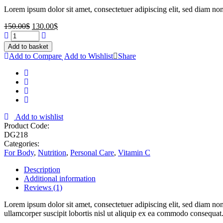
Lorem ipsum dolor sit amet, consectetuer adipiscing elit, sed diam n
150.00
$
130.00
$
Add to basket
Add to Compare
Add to Wishlist
Share
Add to wishlist
Product Code:
DG218
Categories:
For Body
,
Nutrition
,
Personal Care
,
Vitamin C
Description
Additional information
Reviews (1)
Lorem ipsum dolor sit amet, consectetuer adipiscing elit, sed diam n
ullamcorper suscipit lobortis nisl ut aliquip ex ea commodo consequat.