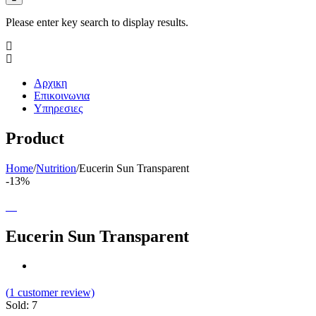
Please enter key search to display results.
Αρχικη
Επικοινωνια
Υπηρεσιες
Product
Home
/
Nutrition
/
Eucerin Sun Transparent
-13%
Eucerin Sun Transparent
(
1
customer review)
Sold: 7