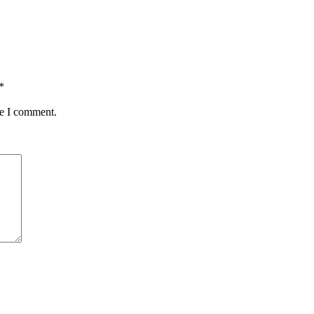
*
me I comment.