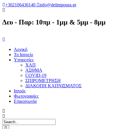
+302106436140
info@delimpoura.gr
Δευ - Παρ: 10πμ - 1μμ & 5μμ - 8μμ
Αρχική
Το Ιατρείο
Υπηρεσίες
ΧΑΠ
ΑΣΘΜΑ
COVID-19
ΣΠΙΡΟΜΕΤΡΗΣΗ
ΔΙΑΚΟΠΗ ΚΑΠΝΙΣΜΑΤΟΣ
Ιατρός
Φωτογραφίες
Επικοινωνία