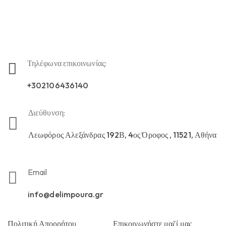
Τηλέφωνα επικοινωνίας:
+302106436140
Διεύθυνση:
Λεωφόρος Αλεξάνδρας 192Β, 4ος Όροφος , 11521, Αθήνα
Email
info@delimpoura.gr
Πολιτική Απορρήτου
Επικοινωνήστε μαζί μας